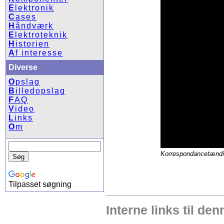
E
lektronik
C
ases
H
åndværk
E
lektroteknik
H
istorien
A
f interesse
Diverse
O
pslag
B
illedopslag
F
AQ
V
ideo
L
inks
O
m
Korrespondancetændin
Tilpasset søgning
Interne links til den