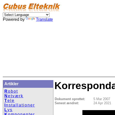
Powered by
Translate
Korrespond
Artikler
R
obot
N
etværk
Dokument oprettet:
5 Mar 2007
T
ele
Senest ændret:
24 Apr 2021
I
nstallationer
L
ys
K
omponenter